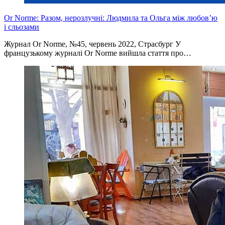
Or Norme: Разом, нерозлучні: Людмила та Ольга між любов’ю
і сльозами
Журнал Or Norme, №45, червень 2022, Страсбург У
французькому журналі Or Norme вийшла стаття про…