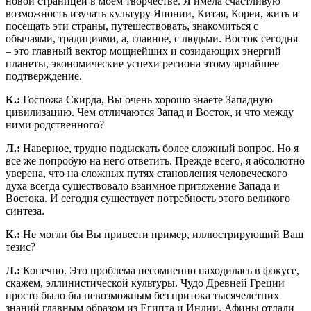
новой страницей в моем творчестве. Я имела счастливую
возможность изучать культуру Японии, Китая, Кореи, жить и
посещать эти страны, путешествовать, знакомиться с
обычаями, традициями, а, главное, с людьми. Восток сегодня
– это главный вектор мощнейших и созидающих энергий
планеты, экономические успехи региона этому ярчайшее
подтверждение.
К.:
Госпожа Скирда, Вы очень хорошо знаете Западную
цивилизацию. Чем отличаются Запад и Восток, и что между
ними родственного?
Л.:
Наверное, трудно подыскать более сложный вопрос. Но я
все же попробую на него ответить. Прежде всего, я абсолютно
уверена, что на сложных путях становления человеческого
духа всегда существовало взаимное притяжение Запада и
Востока. И сегодня существует потребность этого великого
синтеза.
К.:
Не могли бы Вы привести пример, иллюстрирующий Ваш
тезис?
Л.:
Конечно. Это проблема несомненно находилась в фокусе,
скажем, эллинистической культуры. Чудо Древней Греции
просто было бы невозможным без притока тысячелетних
знаний главным образом из Египта и Индии. Афины отдали