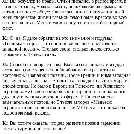
Л.:
Вы безусловно правы. Стихи писались в разное время, в
разных странах, можно сказать, непохожими авторами, но
есть в них нечто общее. Оказалось, что напротяжении всей
моей творческой жизни главной темой была Красота во всех
ее проявлениях. Меня и удивил, и утешил этот бесспорный
факт.
К.:
О, да. Я даже обратил на это внимание и подумал:
«Госпожа Скирда – это восточный человек в контексте
западной поэзии». Столько света, столько покоя, столько
гармонии в Ваших стихах!
Л.:
Спасибо за добрые слова. Вы сказали «покоя» и я вдруг
осознала один существеннейший момент в развитии и
восточной, и западной поэзии. После Греции и Рима западная
поэзия никогда не знала «золотых» эпох длительного мира и
спокойствия. Не было в Европе ни Танского, ни Хеянского
периодов. Не было периодов концентрации национального
духа в утонченных духовных сферах. В Европе много
замечательных поэтов, но 5 тысяч авторов «Маньёсю» –
первой антологии японской поэзии VIII века – это пока еще
недостижимый рекорд.
К.:
Вы хотите сказать, что для развития поэзии гармонии
нужны гармоничные условия?