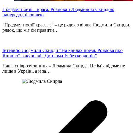
Предмет поезії – краса. Розмова з Людмилою Скирдою
напередодні ювілею
“Предмет поезії краса…” – це рядок з вірша Людмили Скирди,
рядок, що міг би правити…
Інтерв’ю Людмили Скирди “На крилах поезії. Розмова про
Японію” в журналі “Дипломатія без кордонів”
Наша співрозмовниця – Людмила Скирда. Це ім’я відоме не
лише в Україні, а й за…