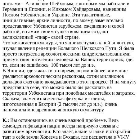
послами – Алишером Шейховым, с которым мы работали в
Германии и Японии, и Илхомом Хайдаровым, нынешним
Послом Узбекистана в Украине. Эти талантливые,
инициативные, яркие личности, по-моему, замечательно
представляют Узбекистан зарубежом, ежедневно и своей
работой, и самим своим существованием создают
великолепный «пиар» своей стране.
Что же касается культуры, то я прикоснулась к ней вплотную,
изучая явления рецепции Большого Шелкового Пути. Я была
просто потрясена археологическими свидетельствованиями
присутствия поселений человека на Ваших территориях, где-
то, если не ошибаюсь, 100 тысяч лет до н.э.
В Японии, где я жила в это время, огромнейшее внимание
уделяется археологическим раскопкам, сотни миллионов
долларов ежегодно вкладываются в этот процесс. Я на минуту
представила себе, что можно было бы раскопать на
территории Узбекистана при подобных масштабах и затратах.
Скажем, знаменитая женская фигурка из глины,
изготовленная в Бактрии (2 тысячи лет до н.э.), очень
напомнила мне древнюю японскую скульптуру.
К.:
Вы остановились на очень важной проблеме. Ведь
самоидентификация нации всегда напрямую связана с
развитием археологии. Кто знает, какие загадки и открытия
таят в себе земли Хорезма и Бухары, где расцветала в VI-IV