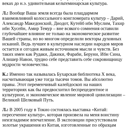
веках до н.э. удивительная кельтеминарская культура.
Л.:
Вообще Ваша земля всегда была плацдармом
взаимовлияний колоссального конгломерата культур – Дарий,
Александр Македонский, Диодот, Кутейб ибн Муслим, Тахир
ибн Хусейн, Амир Темур – вне всякого сомнения оставили
глубочайшее влияние не только на экономическое развитие
Вашей страны, но во многом определили векторы духовных
исканий. Ведь лучшее в культурном наследии народов миров
остается и сегодня живым источником мысли и чувств. Без
таких имен как Рудаки, Дакики, Фараби, Беруни, Ибн Сина,
Алишер Навои, трудно себе представить себе сокровищницу
мудрости человечества.
К.:
Именно так называлась Бухарская библиотека Х века,
насчитывающая уже тогда тысячи томов. Вы абсолютно
правы. Этот переменчивый калейдоскоп на наших
территориях как бы предвосхитил беспрецедентное и
культурное, и экономическое явление мировой цивилизации –
Великий Шелковый Путь.
Л.:
В 2005 году в Токио состоялась выставка «Китай:
пересечение культур», которая произвела на меня воистину
неизгладимое впечатление. В экспозиции присутствовали
золотые украшения из Китая, изготовленные по образцам