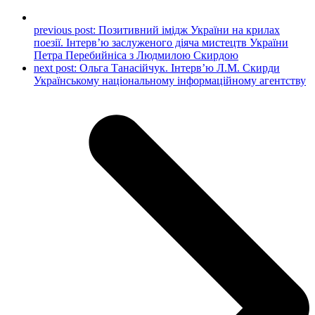
previous post:
Позитивний імідж України на крилах
поезії. Інтерв’ю заслуженого діяча мистецтв України
Петра Перебийніса з Людмилою Скирдою
next post:
Ольга Танасійчук. Інтерв’ю Л.М. Скирди
Українському національному інформаційному агентству