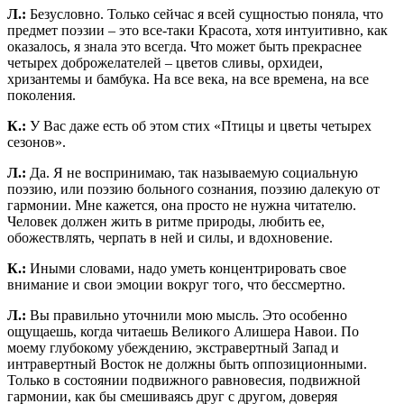
Л.:
Безусловно. Только сейчас я всей сущностью поняла, что
предмет поэзии – это все-таки Красота, хотя интуитивно, как
оказалось, я знала это всегда. Что может быть прекраснее
четырех доброжелателей – цветов сливы, орхидеи,
хризантемы и бамбука. На все века, на все времена, на все
поколения.
К.:
У Вас даже есть об этом стих «Птицы и цветы четырех
сезонов».
Л.:
Да. Я не воспринимаю, так называемую социальную
поэзию, или поэзию больного сознания, поэзию далекую от
гармонии. Мне кажется, она просто не нужна читателю.
Человек должен жить в ритме природы, любить ее,
обожествлять, черпать в ней и силы, и вдохновение.
К.:
Иными словами, надо уметь концентрировать свое
внимание и свои эмоции вокруг того, что бессмертно.
Л.:
Вы правильно уточнили мою мысль. Это особенно
ощущаешь, когда читаешь Великого Алишера Навои. По
моему глубокому убеждению, экстравертный Запад и
интравертный Восток не должны быть оппозиционными.
Только в состоянии подвижного равновесия, подвижной
гармонии, как бы смешиваясь друг с другом, доверяя