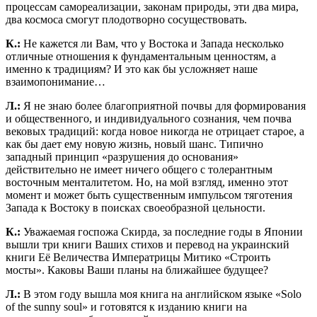
процессам самореализации, законам природы, эти два мира,
два космоса смогут плодотворно сосуществовать.
К.:
Не кажется ли Вам, что у Востока и Запада несколько
отличные отношения к фундаментальным ценностям, а
именно к традициям? И это как бы усложняет наше
взаимопонимание…
Л.:
Я не знаю более благоприятной почвы для формирования
и общественного, и индивидуального сознания, чем почва
вековых традиций: когда новое никогда не отрицает старое, а
как бы дает ему новую жизнь, новый шанс. Типично
западный принцип «разрушения до основания»
действительно не имеет ничего общего с толерантным
восточным менталитетом. Но, на мой взгляд, именно этот
момент и может быть существенным импульсом тяготения
Запада к Востоку в поисках своеобразной цельности.
К.:
Уважаемая госпожа Скирда, за последние годы в Японии
вышли три книги Ваших стихов и перевод на украинский
книги Её Величества Императрицы Митико «Строить
мосты». Каковы Ваши планы на ближайшее будущее?
Л.:
В этом году вышла моя книга на английском языке «Solo
of the sunny soul» и готовятся к изданию книги на