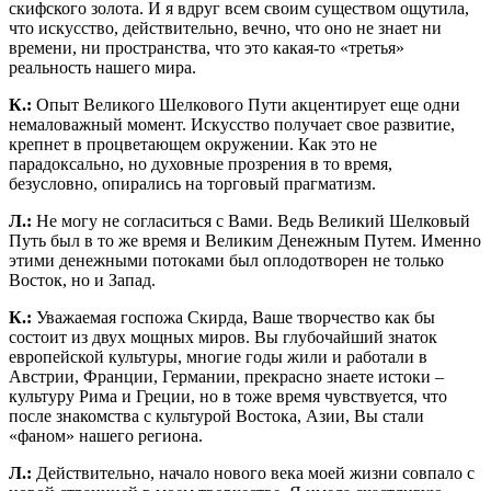
скифского золота. И я вдруг всем своим существом ощутила,
что искусство, действительно, вечно, что оно не знает ни
времени, ни пространства, что это какая-то «третья»
реальность нашего мира.
К.:
Опыт Великого Шелкового Пути акцентирует еще одни
немаловажный момент. Искусство получает свое развитие,
крепнет в процветающем окружении. Как это не
парадоксально, но духовные прозрения в то время,
безусловно, опирались на торговый прагматизм.
Л.:
Не могу не согласиться с Вами. Ведь Великий Шелковый
Путь был в то же время и Великим Денежным Путем. Именно
этими денежными потоками был оплодотворен не только
Восток, но и Запад.
К.:
Уважаемая госпожа Скирда, Ваше творчество как бы
состоит из двух мощных миров. Вы глубочайший знаток
европейской культуры, многие годы жили и работали в
Австрии, Франции, Германии, прекрасно знаете истоки –
культуру Рима и Греции, но в тоже время чувствуется, что
после знакомства с культурой Востока, Азии, Вы стали
«фаном» нашего региона.
Л.:
Действительно, начало нового века моей жизни совпало с