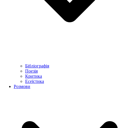
Бібліографія
Поезія
Критика
Есеїстика
Розмови