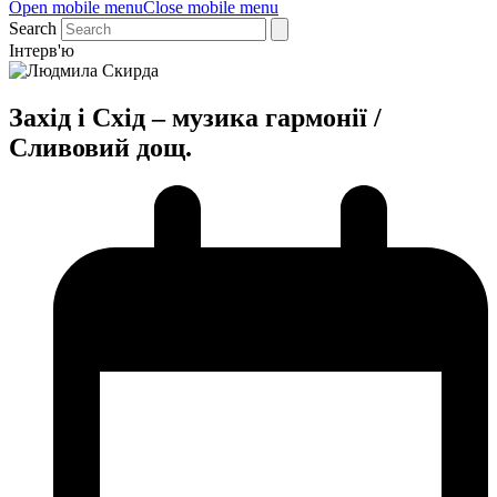
Open mobile menu
Close mobile menu
Search
Інтерв'ю
Захід і Схід – музика гармонії /
Сливовий дощ.