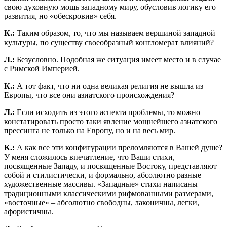
свою духовную мощь западному миру, обусловив логику его
развития, но «обескровив» себя.
К.:
Таким образом, то, что мы называем вершиной западной
культуры, по существу своеобразный конгломерат влияний?
Л.:
Безусловно. Подобная же ситуация имеет место и в случае
с Римской Империей.
К.:
А тот факт, что ни одна великая религия не вышла из
Европы, что все они азиатского происхождения?
Л.:
Если исходить из этого аспекта проблемы, то можно
констатировать просто таки явление мощнейшего азиатского
прессинга не только на Европу, но и на весь мир.
К.:
А как все эти конфигурации преломляются в Вашей душе?
У меня сложилось впечатление, что Ваши стихи,
посвященные Западу, и посвященные Востоку, представляют
собой и стилистически, и формально, абсолютно разные
художественные массивы. «Западные» стихи написаны
традиционными классическими рифмованными размерами,
«восточные» – абсолютно свободны, лаконичны, легки,
афористичны.