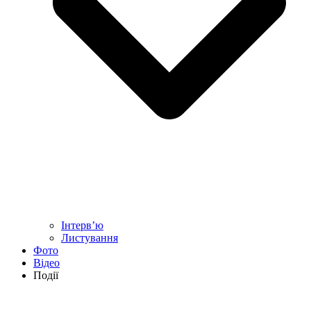
Інтерв’ю
Листування
Фото
Відео
Події