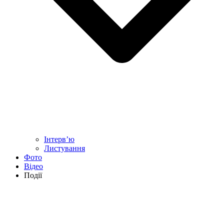
Інтерв’ю
Листування
Фото
Відео
Події