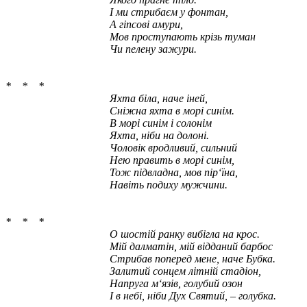
І ми стрибаєм у фонтан,
А гіпсові амури,
Мов проступають крізь туман
Чи пелену зажури.
* * *
Яхта біла, наче іней,
Сніжна яхта в морі синім.
В морі синім і солонім
Яхта, ніби на долоні.
Чоловік вродливий, сильний
Нею править в морі синім,
Тож підвладна, мов пір‘їна,
Навіть подиху мужчини.
* * *
О шостій ранку вибігла на крос.
Мій далматін, мій відданий барбос
Стрибав поперед мене, наче Бубка.
Залитий сонцем літній стадіон,
Напруга м‘язів, голубий озон
І в небі, ніби Дух Святий, – голубка.