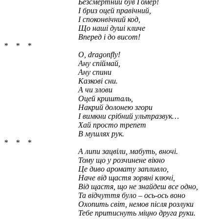
Безсмертний був Гомер!
І бриз оцей правічний,
І споконвічний код,
Що наші душі кличе
Вперед і до висот!
* * *
О, dragonfly!
Ану спіймай,
Ану спини
Казкові сни.
А чи злови
Оцей кришталь,
Накрий долонею згори
І вимкни срібний ультразвук…
Хай просто трепет
В мушлях рук.
* * *
А липи зацвіли, мабуть, вночі.
Тому що у розчинене вікно
Це диво аромату запливло,
Наче від щастя зоряні ключі,
Від щастя, що не знайдеш все одно,
Та відчуття було – ось-ось воно
Охопить світ, немов після розлуки
Тебе притиснуть міцно друга руки.