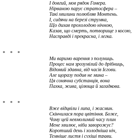
І довгий, мов рядок Гомера.
Нірваною парує стратосфера –
Такі хвилини полюбляв Монтень.
І, сидячи на березі струмка,
Що дихав прохолодою нічною,
Казав, що смерть, потворище з косою,
Насправді і прекрасна, і легка.
* * *
Ми варимо варення з полуниць.
Процес нам зрозумілий до дрібниць,
Відомий здавна, від часів Ієгови.
Але щоразу подив не мина –
Ця сонячна субстанція, вона
Пахка, жива, цілюща й загадкова.
* * *
Вже відцвіли і липа, і жасмин.
Скінчилася пора цвітіння. Боже,
Чому цей невмолимий часу плин
Мене хвилює, ніби заворожує?
Коротший день і холодніша ніч,
Темніше листя і сухіші трави.