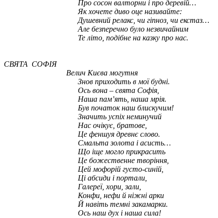
Про сосон валторни і про деревій…
Як хочете диво оце називайте:
Душевний релакс, чи гіпноз, чи екстаз…
Але безперечно було незвичайним
Те літо, подібне на казку про нас.
СВЯТА СОФІЯ
Велич Києва могутня
Знов приходить в мої будні.
Ось вона – свята Софія,
Наша пам’ять, наша мрія.
Був початок наш блискучим!
Значить успіх неминучий
Нас очікує, братове,
Це феншуя древнє слово.
Смальта золота і асисть…
Що іще могло прикрасить
Це божественне творіння,
Цей мофорій густо-синій,
Ці абсиди і портали,
Галереї, хори, зали,
Конфи, нефи й ніжні арки
Й навіть темні закамарки.
Ось наш дух і наша сила!