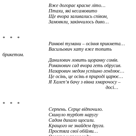
Вже догорає красне літо…
Птахи, які несамовито
Ще вчора заливались співом,
Замовкли, закінчилось диво…
* * *
Ранкові тумани – осіння прикмета…
Васильович хату вже топить
брикетом.
Данилович ловить щоранку сомів.
Романович сад вчора геть обрусив.
Назарович медом успішно гендлює…
Це осінь, це осінь в природі царює…
Я Халеп‘я бачу з вікна хмарочосу –
досі…
* * *
Серпень. Серце відпочило.
Скинуло турбот наругу
Садом дихало щосили.
Кращого не знайдем друга.
Простяга свої обійми…