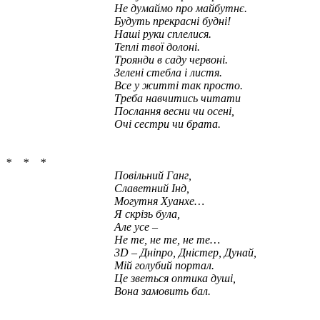
Не думаймо про майбутнє.
Будуть прекрасні будні!
Наші руки сплелися.
Теплі твої долоні.
Троянди в саду червоні.
Зелені стебла і листя.
Все у житті так просто.
Треба навчитись читати
Послання весни чи осені,
Очі сестри чи брата.
* * *
Повільний Ганг,
Славетний Інд,
Могутня Хуанхе…
Я скрізь була,
Але усе –
Не те, не те, не те…
3D
–
Дніпро, Дністер, Дунай,
Мій голубий портал
.
Це зветься оптика душі,
Вона замовить бал.