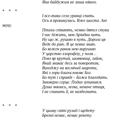
Яка байдужим не лиша нікого.
* * *
І все-таки село уранці спить.
Ось я прокинулась. Вже шоста. Ані
звуку.
Птахи співають, чемно дятел стука
І час біжить, мов Аріадни нить.
Ну що ж, рушаю в путь. Дорога ця
Веде до раю. Я це певно знаю.
Бо кожен ранок нею вирушаю
У царство хлорофілу, у поля…
Повз яр крутий, шовковиці, гайок,
Який зникає десь за поворотом,
Виходжу на космічнії широти,
Які з гори благословляє Бог.
Бо тут і справді – Божа благодать.
Завмерло серце. Подих зупинився.
Душа знялась, легка, неначе птиця,
І не спинить її, не наздогнати.
* * *
У цьому світі рулад і щебету
Брехні немає, немає рекету.