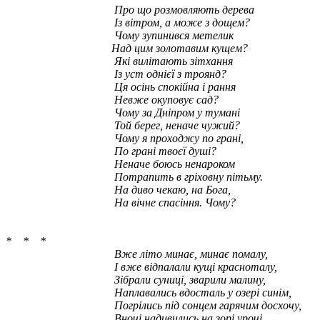
Про що розмовляють дерева
Із вітром, а може з дощем?
Чому зупинився метелик
Над цим золотавим кущем?
Які вилітають зітхання
Із уст однієї з троянд?
Ця осінь спокійна і рання
Невже окуповує сад?
Чому за Дніпром у тумані
Той берег, неначе чужий?
Чому я проходжу по грані,
По грані твоєї душі?
Неначе боюсь ненароком
Потрапить в гріховну пітьму.
На диво чекаю, на Бога,
На вічне спасіння. Чому?
* * *
Вже літо минає, минає помалу,
І вже відпалали кущі красноталу,
Зібрали суниці, зварили малину,
Наплавались вдосталь у озері синім,
Погрілись під сонцем гарячим досхочу,
Вночі надивились на зорі урочі.