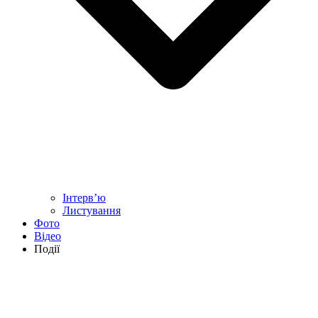
Інтерв’ю
Листування
Фото
Відео
Події