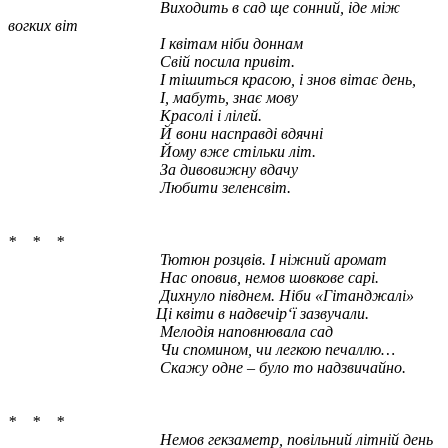
Виходить в сад ще сонний, іде між
вогких віт
І квітам ніби доннам
Свій посила привіт.
І тішиться красою, і знов вітає день,
І, мабуть, знає мову
Красолі і лілей.
Й вони насправді вдячні
Йому вже стільки літ.
За дивовижну вдачу
Любити зеленсвіт.
* * *
Тютюн розцвів. І ніжний аромат
Нас оповив, немов шовкове сарі.
Дихнуло півднем. Ніби «Гітанджалі»
Ці квіти в надвечір‘ї зазвучали
.
Мелодія наповнювала сад
Чи спомином, чи легкою печаллю…
Скажу одне – було то надзвичайно.
* * *
Немов гекзаметр, повільний літній день