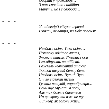
Огорта у прохолоду…
З ним спокійно і надійно
Мабуть, це і є свобода…
* * *
У надвечір‘ї яблука червоні
Горять, як ватра, на моїх долонях.
* * *
Невдовзі осінь. Тиха осінь…
Потроху облітає листя,
Змовкли птахи. З‘явились оси
І хазяйнують на обійсті.
І джміль невтомний атакує
Тютюн пахучий день у день.
Невдовзі осінь. Чуєш? Чую…
Я чую відгомін пісень
Густих петуній, чорнобривців…
Вони іще звучать в саду,
Але так боляче дивиться
На цю красу та вже не ту
Липневу, як вогонь живу.