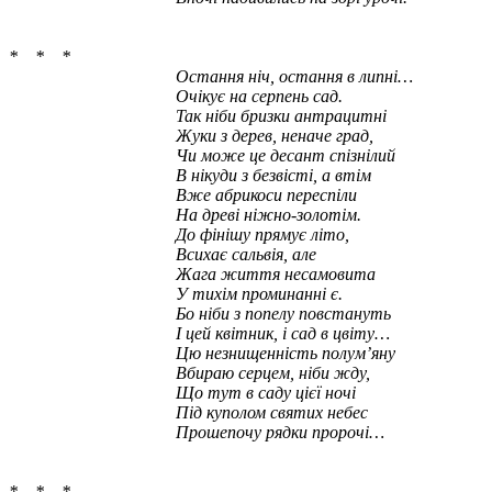
* * *
Остання ніч, остання в липні…
Очікує на серпень сад.
Так ніби бризки антрацитні
Жуки з дерев, неначе град,
Чи може це десант спізнілий
В нікуди з безвісті, а втім
Вже абрикоси переспіли
На древі ніжно-золотім.
До фінішу прямує літо,
Всихає сальвія, але
Жага життя несамовита
У тихім проминанні є.
Бо ніби з попелу повстануть
І цей квітник, і сад в цвіту…
Цю незнищенність полум’яну
Вбираю серцем, ніби жду,
Що тут в саду цієї ночі
Під куполом святих небес
Прошепочу рядки пророчі…
* * *