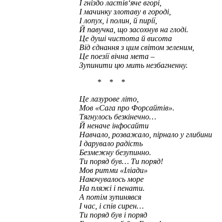
І гніздо ластів‘яче вгорі,
І мачинку злотаву в городі,
І лопух, і полин, й пирії,
Й павучка, що засохнув на глоді.
Це душі чистота й висота
Від єднання з цим світом зеленим,
Це поезії вічна мета –
Зупинити цю мить незбагненну.
* * *
Це лазурове літо,
Мов «Сага про Форсайтів».
Тягнулось безкінечно…
Й неначе інфосайти
Навчало, розважало, пірнало у глибини
І дарувало радість
Безмежну безупинно.
Ти поряд був… Ти поряд!
Мов ритми «Іліади»
Накочувалось море
На пляжі і пенати.
А потім зупинявся
І час, і спів сирен…
Ти поряд був і поряд