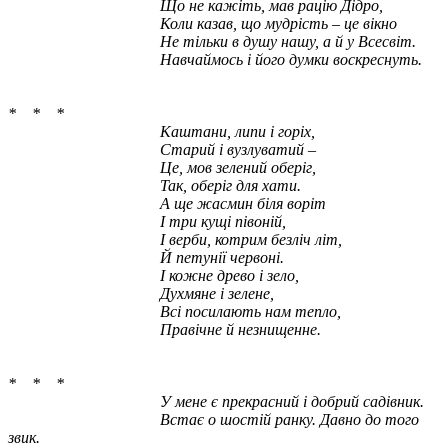
Що не кажіть, мав рацію Дідро,
Коли казав, що мудрість – це вікно
Не тільки в душу нашу, а й у Всесвіт.
Навчаймось і його думки воскреснуть.
* * *
Каштани, липи і горіх,
Старий і вузлуватий –
Це, мов зелений оберіг,
Так, оберіг для хати.
А ще жасмин біля воріт
І три кущі півоній,
І верби, котрим безліч літ,
Й петунії червоні.
І кожне древо і зело,
Духмяне і зелене,
Всі посилають нам тепло,
Правічне й незнищенне.
* * *
У мене є прекрасний і добрий садівник.
Встає о шостій ранку. Давно до того
звик.