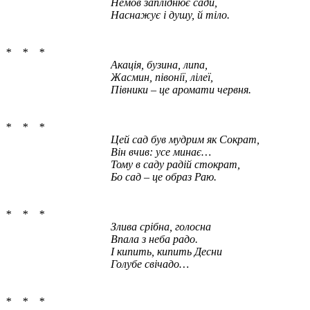
Немов запліднює сади,
Наснажує і душу, й тіло.
* * *
Акація, бузина, липа,
Жасмин, півонії, лілеї,
Півники – це аромати червня.
* * *
Цей сад був мудрим як Сократ,
Він вчив: усе минає…
Тому в саду радій стократ,
Бо сад – це образ Раю.
* * *
Злива срібна, голосна
Впала з неба радо.
І кипить, кипить Десни
Голубе свічадо…
* * *