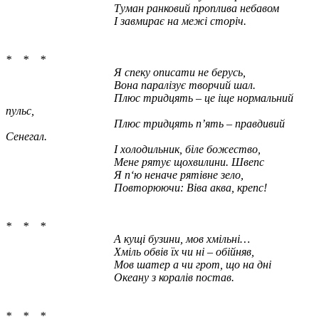
Туман ранковий проплива небавом
І завмирає на межі сторіч.
* * *
Я спеку описати не берусь,
Вона паралізує творчий шал.
Плюс тридцять – це іще нормальний
пульс,
Плюс тридцять п’ять – правдивий
Сенегал.
І холодильник, біле божество,
Мене рятує щохвилини. Швепс
Я п‘ю неначе рятівне зело,
Повторюючи: Віва аква, крепс!
* * *
А кущі бузини, мов хмільні…
Хміль обвів їх чи ні – обійняв,
Мов шатер а чи грот, що на дні
Океану з коралів постав.
* * *