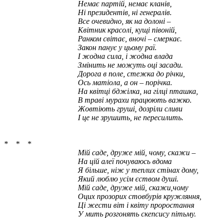
Немає партій, немає кланів,
Ні президентів, ні генералів.
Все очевидно, як на долоні –
Квітник красолі, кущі півоній,
Ранком світає, вночі – смеркає.
Закон панує у цьому раї.
І жодна сила, і жодна влада
Змінить не можуть оці засади.
Дорога в поле, стежка до річки,
Ось матіола, а он – порічка.
На квітці бджілка, на гілці пташка,
В траві мурахи працюють важко.
Жовтіють груші, дозріли сливи
І це не зрушить, не пересилить.
* * *
Мій саде, друже мій, чому, скажи –
На цій алеї почуваюсь вдома
Я більше, ніж у теплих стінах дому,
Який люблю усім єством душі.
Мій саде, друже мій, скажи,чому
Оцих прозорих стовбурів кружляння,
Ці жести віт і квіту проростання
У мить розгонять скепсису пітьму.