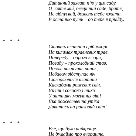
Дитинний захват п‘ю у цім саду.
О, світе мій, безцінний саде, брате,
Не відпускай, дозволь тебе кохати.
В останню путь – до тебе я прийду.
* * *
Стоять платани срібнокорі
На килимах травневих трав.
Попереду – дорога в гори,
Позаду – прохолодний став.
Поволі наступає ранок,
Небавом відступає ніч
І загоряються платани
Каскадами рожевих свіч.
Як нині солодко і тихо
У затишку могутніх віт!
Яка божественна утіха
Дивитись на ранковий світ!
* * *
Все, що було найкраще.
Не думаймо про вчорашнє.