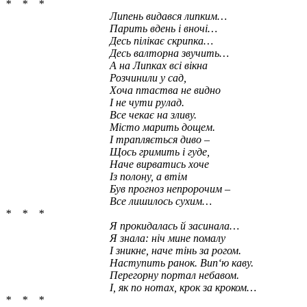
* * *
Липень видався липким…
Парить вдень і вночі…
Десь пілікає скрипка…
Десь валторна звучить…
А на Липках всі вікна
Розчинили у сад,
Хоча птаства не видно
І не чути рулад.
Все чекає на зливу.
Місто марить дощем.
І трапляється диво –
Щось гримить і гуде,
Наче вирватись хоче
Із полону, а втім
Був прогноз непророчим –
Все лишилось сухим…
* * *
Я прокидалась й засинала…
Я знала: ніч мине помалу
І зникне, наче тінь за рогом.
Наступить ранок. Вип‘ю каву.
Перегорну портал небавом.
І, як по нотах, крок за кроком…
* * *