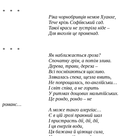
* * *
Ріка чорнобривців немов Хуанхе,
Тече крізь Софіївський сад.
Такої краси не зустріла ніде –
Для янголів це променад.
* * *
Як наближається гроза?
Спочатку грім, а потім злива.
Дерева, трави, дереза –
Всі посміхаються щасливо.
Злякалась спека, щезла вмить
,
Не попрощалась, по-англійськи…
І світ співа, а не горить
У ритмах дощових мальтійських.
Це рондо, рондо – не
романс…
А може танго алергіас…
Є в цій грозі праюний шал
І пристрасть дії, дії, дії
,
І ця енергія води,
Ця бажана й цілюща сила,