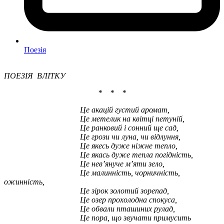
Поезія
ПОЕЗІЯ ВЛІТКУ
* * *
Це акацій густий аромат,
Це метелик на квітці петуній,
Це ранковий і сонний ще сад,
Це грози чи луна, чи відлуння,
Це якесь дуже ніжне тепло,
Це якась дуже тепла погідність,
Це нев’януче м’яти зело,
Це малинність, чорничність,
ожинність,
Це зірок золотий зорепад,
Це озер прохолодна спокуса,
Це обвали пташиних рулад,
Це пора, що звучати примусить