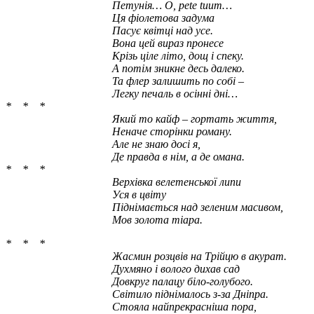
Петунія… О, pete tuum…
Ця фіолетова задума
Пасує квітці над усе.
Вона цей вираз пронесе
Крізь ціле літо, дощ і спеку.
А потім зникне десь далеко.
Та флер залишить по собі –
Легку печаль в осінні дні…
* * *
Який
то кайф – гортать життя,
Неначе сторінки роману.
Але не знаю досі я,
Де правда в нім, а де омана.
* * *
Верхівка велетенської липи
Уся в цвіту
Піднімається над зеленим масивом,
Мов золота тіара.
* * *
Жасмин розцвів на Трійцю в акурат.
Духмяно і волого дихав сад
Довкруг палацу біло-голубого.
Світило піднімалось з-за Дніпра.
Стояла найпрекрасніша пора,