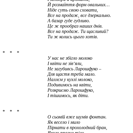
Й розмаїття форм овальних…
Ніде суть свою сховати,
Все на продаж, все дзеркально.
А базар гуде гудливо.
Це ж прообраз наших днів.
Все на продаж. Ти щасливий?
Ти ж колись цього хотів.
* * *
У нас не збігло молоко
І квіти не зів‘яли,
Не загубивсь Ларошфуко –
Для щастя треба мало.
Наллєм у кухлі молоко,
Подивимось на квіти,
Розкриємо Ларошфуко,
І тішимось, як діти.
* * *
О сьомій вже шумів фонтан.
Як весело і мило
Пірнати в прохолодний бран,
Якого прагне тіло.