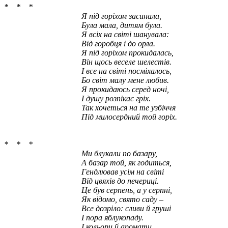
* * *
Я під горіхом засинала,
Була мала, дитям була.
Я всіх на світі шанувала:
Від горобця і до орла.
Я під горіхом прокидалась,
Він щось веселе шелестів.
І все на світі посміхалось
,
Бо світ малу мене любив.
Я прокидаюсь серед ночі,
І душу розпікає гріх.
Так хочеться на те узбіччя
Під милосердний той горіх.
* * *
Ми блукали по базару,
А базар той, як годиться,
Гендлював усім на світі
Від цвяхів до печериці.
Це був серпень, а у серпні,
Як відомо, свято саду –
Все дозріло: сливи й груші
І пора яблукопаду.
І кольори й аромати,