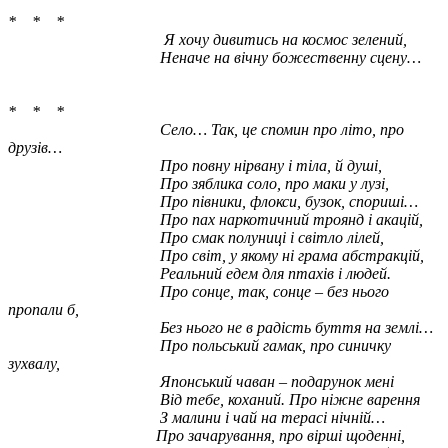
* * *
Я хочу дивитись на космос зелений,
Неначе на вічну божественну сцену…
* * *
Село… Так, це спомин про літо, про
друзів…
Про повну нірвану і тіла, й душі,
Про зяблика соло, про маки у лузі,
Про півники, флокси, бузок, спориші…
Про пах наркотичний троянд і акацій,
Про смак полуниці і світло лілей,
Про світ, у якому ні грама абстракцій,
Реальний едем для птахів і людей.
Про сонце, так, сонце – без нього
пропали б,
Без нього не в радість буття на землі…
Про польський гамак, про синичку
зухвалу,
Японський чаван – подарунок мені
Від тебе, коханий. Про ніжне варення
З малини і чай на терасі нічній…
Про зачарування, про вірші щоденні,