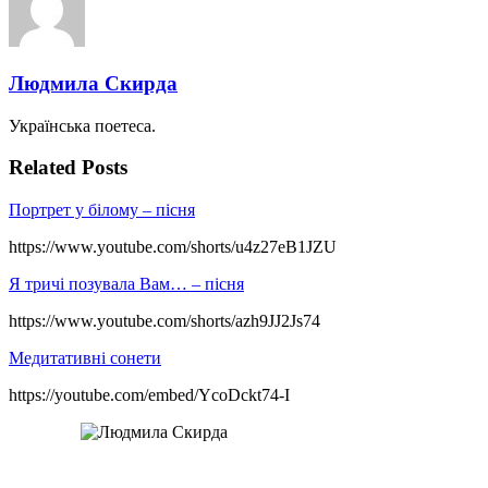
Людмила Скирда
Українська поетеса.
Related Posts
Портрет у білому – пісня
https://www.youtube.com/shorts/u4z27eB1JZU
Я тричі позувала Вам… – пісня
https://www.youtube.com/shorts/azh9JJ2Js74
Медитативні сонети
https://youtube.com/embed/YcoDckt74-I