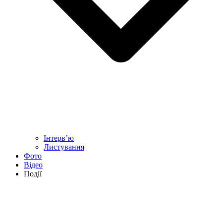
Інтерв’ю
Листування
Фото
Відео
Події