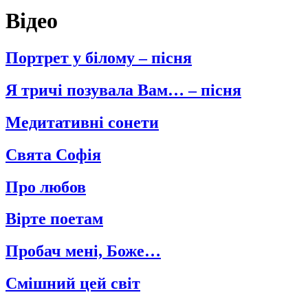
Відео
Портрет у білому – пісня
Я тричі позувала Вам… – пісня
Медитативні сонети
Свята Софія
Про любов
Вірте поетам
Пробач мені, Боже…
Смішний цей світ