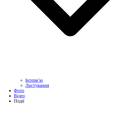
Інтерв’ю
Листування
Фото
Відео
Події