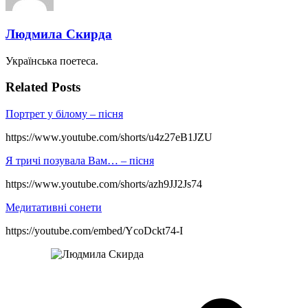
Людмила Скирда
Українська поетеса.
Related Posts
Портрет у білому – пісня
https://www.youtube.com/shorts/u4z27eB1JZU
Я тричі позувала Вам… – пісня
https://www.youtube.com/shorts/azh9JJ2Js74
Медитативні сонети
https://youtube.com/embed/YcoDckt74-I