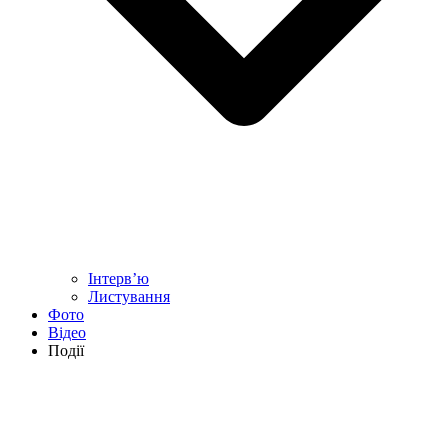
Інтерв’ю
Листування
Фото
Відео
Події