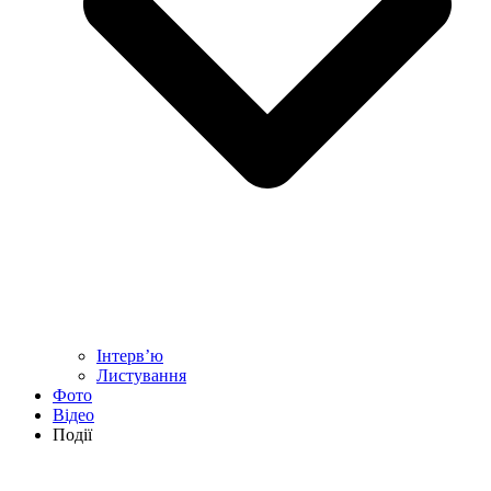
Інтерв’ю
Листування
Фото
Відео
Події