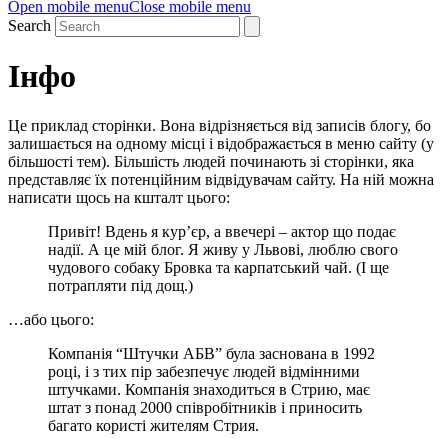
Open mobile menu
Close mobile menu
Search
Інфо
Це приклад сторінки. Вона відрізняється від записів блогу, бо
залишається на одному місці і відображається в меню сайту (у
більшості тем). Більшість людей починають зі сторінки, яка
представляє їх потенційним відвідувачам сайту. На ній можна
написати щось на кшталт цього:
Привіт! Вдень я кур’єр, а ввечері – актор що подає
надії. А це мій блог. Я живу у Львові, люблю свого
чудового собаку Бровка та карпатський чай. (І ще
потрапляти під дощ.)
…або цього:
Компанія “Штучки АБВ” була заснована в 1992
році, і з тих пір забезпечує людей відмінними
штучками. Компанія знаходиться в Стрию, має
штат з понад 2000 співробітників і приносить
багато користі жителям Стрия.