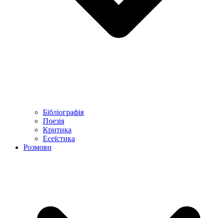
Бібліографія
Поезія
Критика
Есеїстика
Розмови